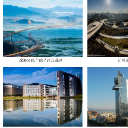
沈海复线宁德至连江高速
延顺