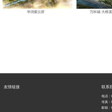
华润紫云府
万科城·大樟
友情链接
联系
电话：05
传真：05
邮箱：fj