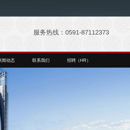
服务热线：0591-87112373
新闻动态
联系我们
招聘（HR）