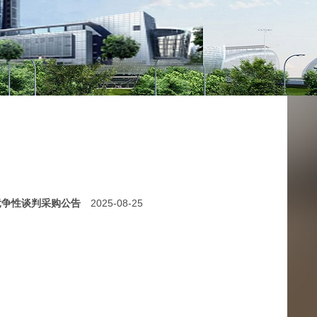
竞争性谈判采购公告
2025-08-25