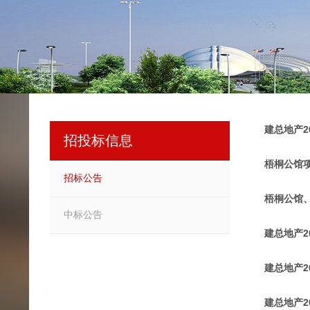
建总地产2
招投标信息
梧桐公馆
招标公告
梧桐公馆、
中标公告
建总地产2
建总地产2
建总地产2