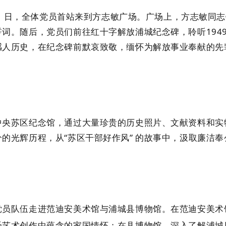
 31 日，全体党员首站来到方志敏广场。广场上，方志敏
誓词。随后，党员们前往红十字解放浦城纪念碑，聆听
19
感人历史，在纪念碑前默哀致敬，缅怀为解放事业奉献的先
中央苏区纪念馆，通过大量珍贵的历史照片、文献资料和实
分的光辉历程，从
“苏区干部好作风” 的故事中，汲取廉洁
党员队伍走进范迪安美术馆与浦城县博物馆。在范迪安美术
受艺术创作中蕴含的家国情怀；在县博物馆，深入了解浦城