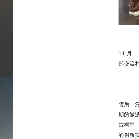
11 月
部交流
随后，
期的徽
古祠堂
的创新