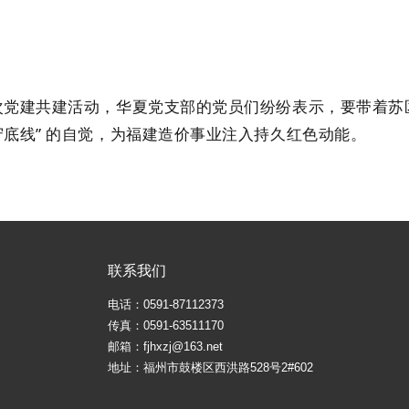
党建共建活动，华夏党支部的党员们纷纷表示，要带着苏区精
守底线” 的自觉，为福建造价事业注入持久红色动能。
联系我们
电话：0591-87112373
传真：0591-63511170
邮箱：fjhxzj@163.net
地址：福州市鼓楼区西洪路528号2#602