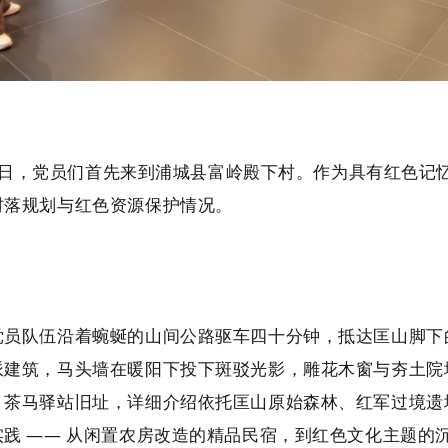
 1 日，党员们首先来到浦城县富岭殿下村。作为具有红色
村落规划与红色资源保护情况。
党员队伍沿着蜿蜒的山间公路驱车四十分钟，抵达匡山脚下
派建筑，马头墙在暖阳下投下斑驳光影，雕花木窗与夯土院
、茶马驿站旧址，详细介绍依托匡山原始森林、红军过境遗
实践 —— 从闲置农房改造的精品民宿，到红色文化主题的