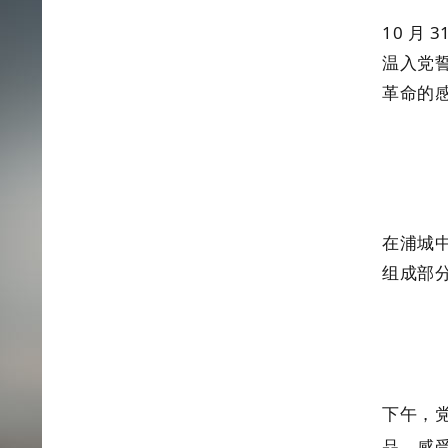
10 月
温入党
革命的
在浦城
组成部
下午，
品，感