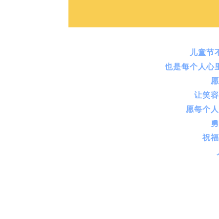
儿童节
也是每个人心
愿
让笑容
愿每个人
勇
祝福