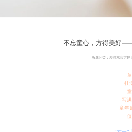
不忘童心，方得美好—
所属分类：
爱游戏官方网
童
挂
童
写满
童年
值
“六一