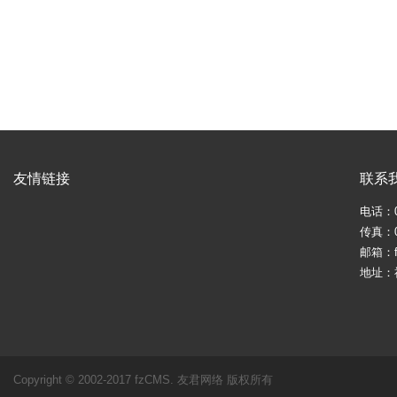
友情链接
联系
电话：05
传真：05
邮箱：fj
地址：
Copyright © 2002-2017 fzCMS. 友君网络 版权所有