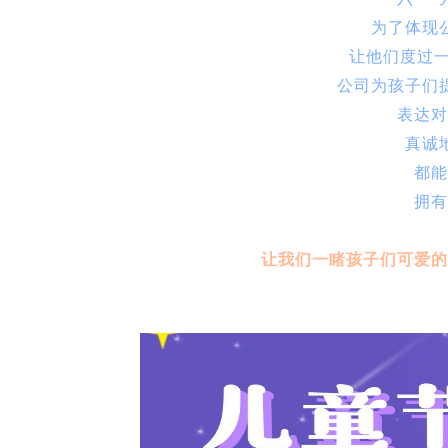
为了体现
让他们度过一
公司为孩子们
表达对
真诚
都能
拥有
让我们一睹孩子们可爱的